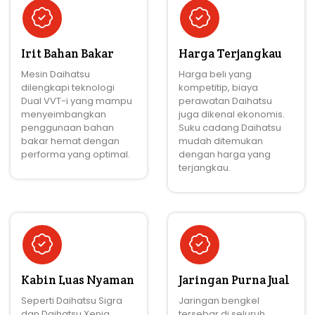
Irit Bahan Bakar
Harga Terjangkau
Mesin Daihatsu
Harga beli yang
dilengkapi teknologi
kompetitip, biaya
Dual VVT-i yang mampu
perawatan Daihatsu
menyeimbangkan
juga dikenal ekonomis.
penggunaan bahan
Suku cadang Daihatsu
bakar hemat dengan
mudah ditemukan
performa yang optimal.
dengan harga yang
terjangkau.
Kabin Luas Nyaman
Jaringan Purna Jual
Seperti Daihatsu Sigra
Jaringan bengkel
dan Daihatsu Xenia.
tersebar di seluruh